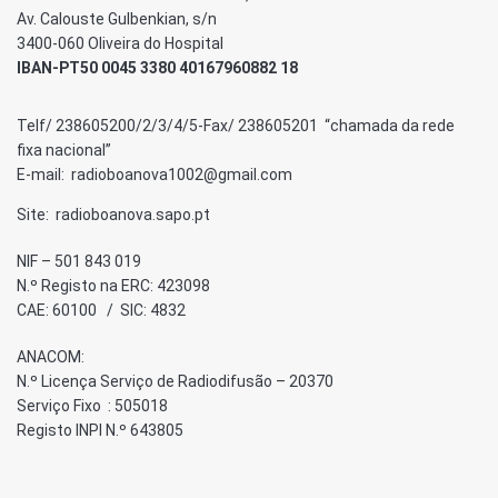
Av. Calouste Gulbenkian, s/n
3400-060 Oliveira do Hospital
IBAN-PT50 0045 3380 40167960882 18
Telf/ 238605200/2/3/4/5-Fax/ 238605201 “chamada da rede
fixa nacional”
E-mail: radioboanova1002@gmail.com
Site: radioboanova.sapo.pt
NIF – 501 843 019
N.º Registo na ERC: 423098
CAE: 60100 / SIC: 4832
ANACOM:
N.º Licença Serviço de Radiodifusão – 20370
Serviço Fixo : 505018
Registo INPI N.º 643805