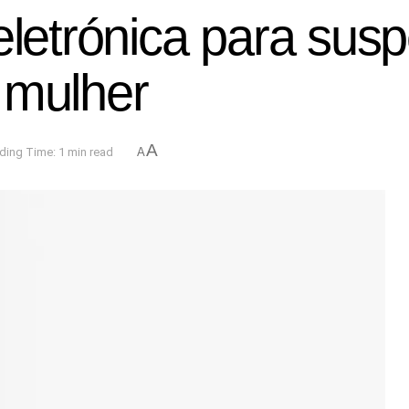
eletrónica para susp
 mulher
A
ding Time: 1 min read
A