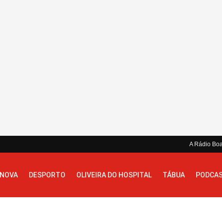
A Rádio Bo
 NOVA
DESPORTO
OLIVEIRA DO HOSPITAL
TÁBUA
PODCA