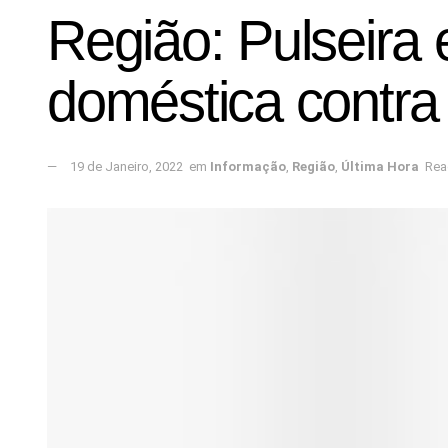
Região: Pulseira 
doméstica contra
19 de Janeiro, 2022
em
Informação
,
Região
,
Última Hora
Rea