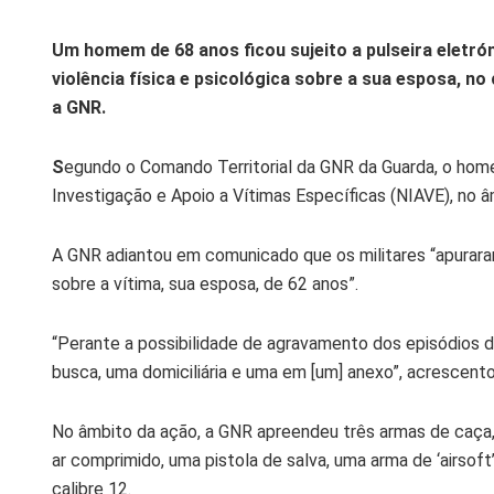
Um homem de 68 anos ficou sujeito a pulseira eletrón
violência física e psicológica sobre a sua esposa, no
a GNR.
S
egundo o Comando Territorial da GNR da Guarda, o home
Investigação e Apoio a Vítimas Específicas (NIAVE), no 
A GNR adiantou em comunicado que os militares “apuraram 
sobre a vítima, sua esposa, de 62 anos”.
“Perante a possibilidade de agravamento dos episódios d
busca, uma domiciliária e uma em [um] anexo”, acrescento
No âmbito da ação, a GNR apreendeu três armas de caça,
ar comprimido, uma pistola de salva, uma arma de ‘airsof
calibre 12.