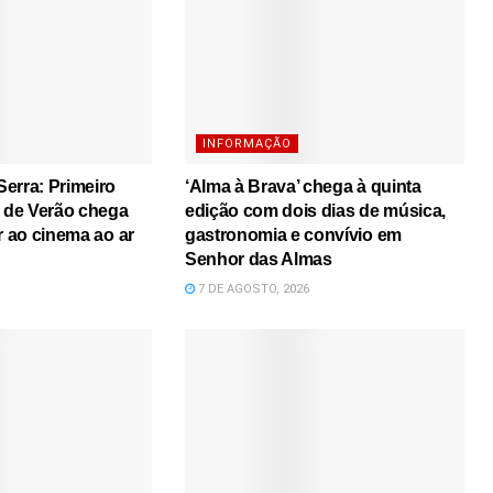
INFORMAÇÃO
erra: Primeiro
‘Alma à Brava’ chega à quinta
s de Verão chega
edição com dois dias de música,
r ao cinema ao ar
gastronomia e convívio em
Senhor das Almas
7 DE AGOSTO, 2026