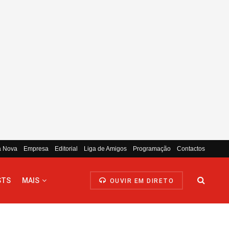
a Nova
Empresa
Editorial
Liga de Amigos
Programação
Contactos
STS
MAIS
OUVIR EM DIRETO