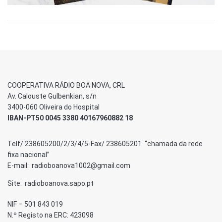
COOPERATIVA RÁDIO BOA NOVA, CRL
Av. Calouste Gulbenkian, s/n
3400-060 Oliveira do Hospital
IBAN-PT50 0045 3380 40167960882 18
Telf/ 238605200/2/3/4/5-Fax/ 238605201 “chamada da rede
fixa nacional”
E-mail: radioboanova1002@gmail.com
Site: radioboanova.sapo.pt
NIF – 501 843 019
N.º Registo na ERC: 423098