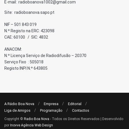
E-mail: radioboanova1002@gmail.com
Site: radioboanova.sapo.pt
NIF – 501 843 019
N.º Registo na ERC: 423098
CAE: 60100 / SIC: 4832
ANACOM:
N.º Licença Serviço de Radiodifusão – 20370
Serviço Fixo : 505018
Registo INPI N.º 643805
A Rádio Boa Nova
Empresa
Editorial
Liga de Amigos
Programação
Contactos
Copyright ©
Radio Boa Nova
- Todos os Direitos Reservados | Desenvolvido
por
Inovve Agência Web Design