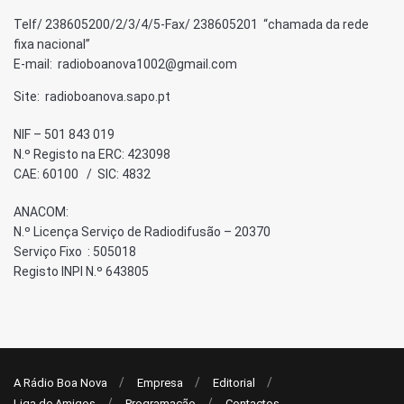
Telf/ 238605200/2/3/4/5-Fax/ 238605201 “chamada da rede
fixa nacional”
E-mail: radioboanova1002@gmail.com
Site: radioboanova.sapo.pt
NIF – 501 843 019
N.º Registo na ERC: 423098
CAE: 60100 / SIC: 4832
ANACOM:
N.º Licença Serviço de Radiodifusão – 20370
Serviço Fixo : 505018
Registo INPI N.º 643805
A Rádio Boa Nova
Empresa
Editorial
Liga de Amigos
Programação
Contactos