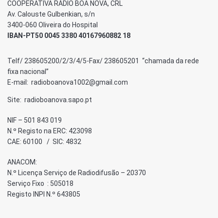
COOPERATIVA RÁDIO BOA NOVA, CRL
Av. Calouste Gulbenkian, s/n
3400-060 Oliveira do Hospital
IBAN-PT50 0045 3380 40167960882 18
Telf/ 238605200/2/3/4/5-Fax/ 238605201 “chamada da rede
fixa nacional”
E-mail: radioboanova1002@gmail.com
Site: radioboanova.sapo.pt
NIF – 501 843 019
N.º Registo na ERC: 423098
CAE: 60100 / SIC: 4832
ANACOM:
N.º Licença Serviço de Radiodifusão – 20370
Serviço Fixo : 505018
Registo INPI N.º 643805