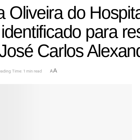
Oliveira do Hospita
 identificado para 
e José Carlos Alexan
A
ading Time: 1 min read
A