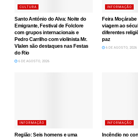
CULTURA
INFORMAÇÃO
Santo António do Alva: Noite do
Feira Moçárabe
Emigrante, Festival de Folclore
viagem ao sécu
com grupos internacionais e
diferentes relig
Pedro Carrilho com violinista Mr.
paz
Vlalen são destaques nas Festas
6 DE AGOSTO, 2026
do Rio
6 DE AGOSTO, 2026
INFORMAÇÃO
INFORMAÇÃO
Região: Seis homens e uma
Incêndio no co