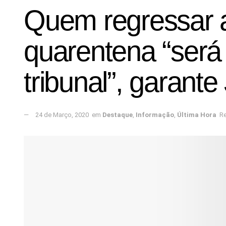
Quem regressar a 
quarentena “será
tribunal”, garant
24 de Março, 2020
em
Destaque
,
Informação
,
Última Hora
Re