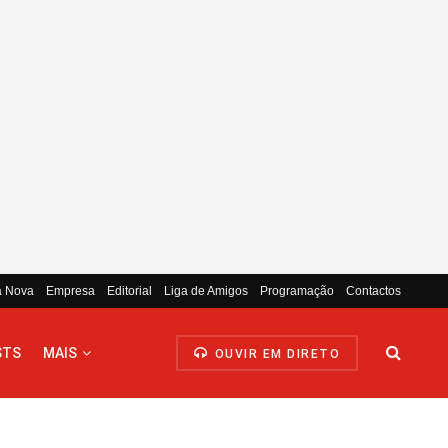
a Nova
Empresa
Editorial
Liga de Amigos
Programação
Contactos
STS
MAIS
OUVIR EM DIRETO