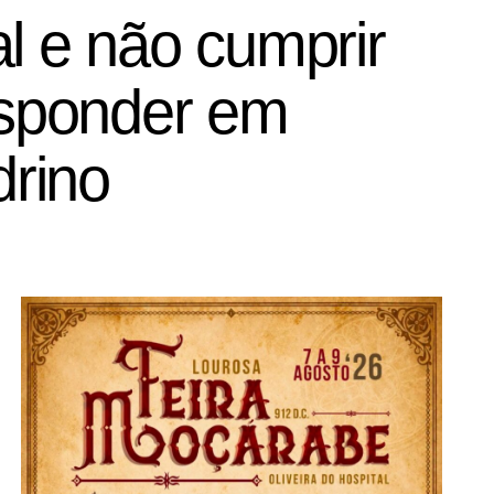
l e não cumprir
responder em
drino