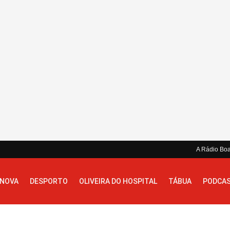
A Rádio Bo
 NOVA
DESPORTO
OLIVEIRA DO HOSPITAL
TÁBUA
PODCA