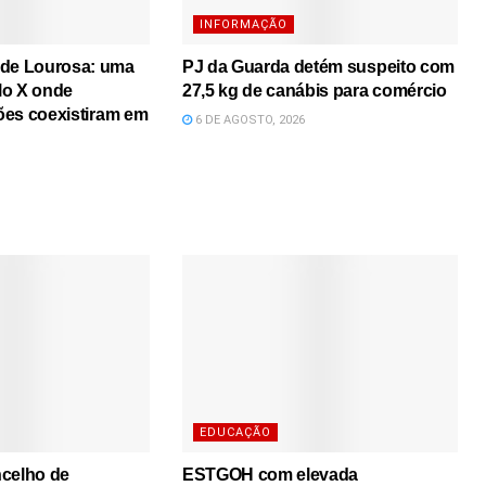
INFORMAÇÃO
 de Lourosa: uma
PJ da Guarda detém suspeito com
lo X onde
27,5 kg de canábis para comércio
iões coexistiram em
6 DE AGOSTO, 2026
EDUCAÇÃO
ncelho de
ESTGOH com elevada