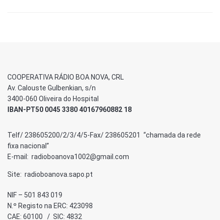
COOPERATIVA RÁDIO BOA NOVA, CRL
Av. Calouste Gulbenkian, s/n
3400-060 Oliveira do Hospital
IBAN-PT50 0045 3380 40167960882 18
Telf/ 238605200/2/3/4/5-Fax/ 238605201 “chamada da rede
fixa nacional”
E-mail: radioboanova1002@gmail.com
Site: radioboanova.sapo.pt
NIF – 501 843 019
N.º Registo na ERC: 423098
CAE: 60100 / SIC: 4832