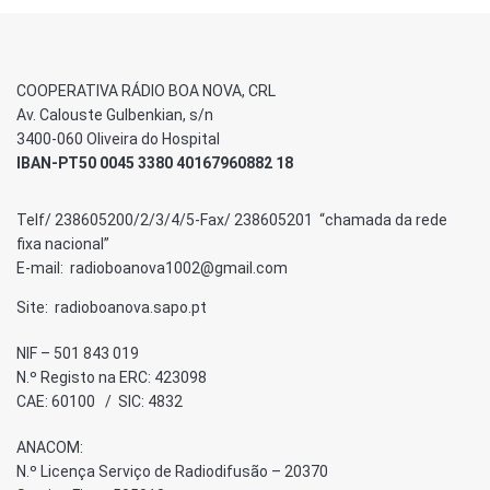
COOPERATIVA RÁDIO BOA NOVA, CRL
Av. Calouste Gulbenkian, s/n
3400-060 Oliveira do Hospital
IBAN-PT50 0045 3380 40167960882 18
Telf/ 238605200/2/3/4/5-Fax/ 238605201 “chamada da rede
fixa nacional”
E-mail: radioboanova1002@gmail.com
Site: radioboanova.sapo.pt
NIF – 501 843 019
N.º Registo na ERC: 423098
CAE: 60100 / SIC: 4832
ANACOM:
N.º Licença Serviço de Radiodifusão – 20370