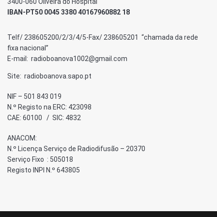
3400-060 Oliveira do Hospital
IBAN-PT50 0045 3380 40167960882 18
Telf/ 238605200/2/3/4/5-Fax/ 238605201 “chamada da rede
fixa nacional”
E-mail: radioboanova1002@gmail.com
Site: radioboanova.sapo.pt
NIF – 501 843 019
N.º Registo na ERC: 423098
CAE: 60100 / SIC: 4832
ANACOM:
N.º Licença Serviço de Radiodifusão – 20370
Serviço Fixo : 505018
Registo INPI N.º 643805