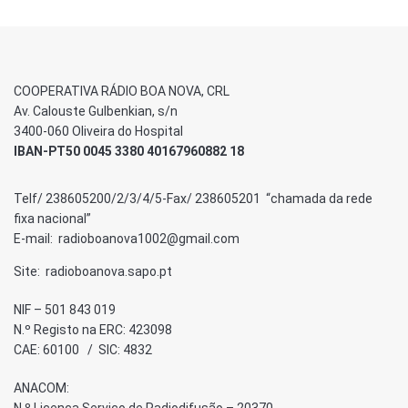
COOPERATIVA RÁDIO BOA NOVA, CRL
Av. Calouste Gulbenkian, s/n
3400-060 Oliveira do Hospital
IBAN-PT50 0045 3380 40167960882 18
Telf/ 238605200/2/3/4/5-Fax/ 238605201 “chamada da rede
fixa nacional”
E-mail: radioboanova1002@gmail.com
Site: radioboanova.sapo.pt
NIF – 501 843 019
N.º Registo na ERC: 423098
CAE: 60100 / SIC: 4832
ANACOM:
N.º Licença Serviço de Radiodifusão – 20370