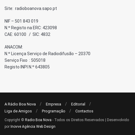
Site: radioboanova.sapo.pt
NIF – 501 843 019
N.º Registo na ERC: 423098
CAE: 60100 / SIC: 4832
ANACOM:
N.º Licença Serviço de Radiodifusão – 20370
Serviço Fixo : 505018
Registo INPI N.º 643805
A Rádio Boa Nova
Empresa
Editorial
Liga de Amigos
Programação
Contactos
Copyright ©
Radio Boa Nova
- Todos os Direitos Reservados | Desenvolvido
por
Inovve Agência Web Design