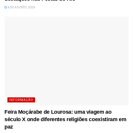
6 DE AGOSTO, 2026
INFORMAÇÃO
Feira Moçárabe de Lourosa: uma viagem ao
século X onde diferentes religiões coexistiram em
paz