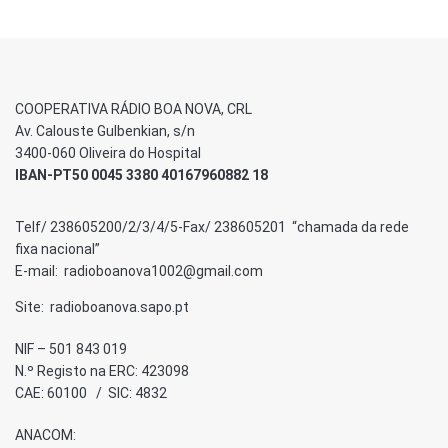
COOPERATIVA RÁDIO BOA NOVA, CRL
Av. Calouste Gulbenkian, s/n
3400-060 Oliveira do Hospital
IBAN-PT50 0045 3380 40167960882 18
Telf/ 238605200/2/3/4/5-Fax/ 238605201 “chamada da rede
fixa nacional”
E-mail: radioboanova1002@gmail.com
Site: radioboanova.sapo.pt
NIF – 501 843 019
N.º Registo na ERC: 423098
CAE: 60100 / SIC: 4832
ANACOM: