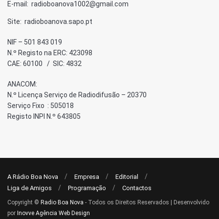
E-mail: radioboanova1002@gmail.com
Site: radioboanova.sapo.pt
NIF – 501 843 019
N.º Registo na ERC: 423098
CAE: 60100 / SIC: 4832
ANACOM:
N.º Licença Serviço de Radiodifusão – 20370
Serviço Fixo : 505018
Registo INPI N.º 643805
A Rádio Boa Nova
Empresa
Editorial
Liga de Amigos
Programação
Contactos
Copyright ©
Radio Boa Nova
- Todos os Direitos Reservados | Desenvolvido
por
Inovve Agência Web Design