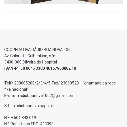
COOPERATIVA RÁDIO BOA NOVA, CRL
Av. Calouste Gulbenkian, s/n
3400-060 Oliveira do Hospital
IBAN-PT50 0045 3380 40167960882 18
Telf/ 238605200/2/3/4/5-Fax/ 238605201 “chamada da rede
fixa nacional”
E-mail: radioboanova1002@gmail.com
Site: radioboanova.sapo.pt
NIF – 501 843 019
N.º Registo na ERC: 423098