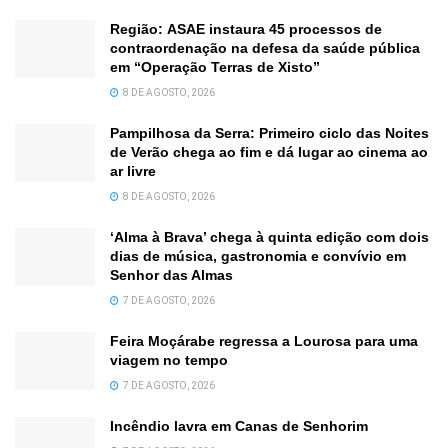
Região: ASAE instaura 45 processos de
contraordenação na defesa da saúde pública
em “Operação Terras de Xisto”
8 DE AGOSTO, 2026
Pampilhosa da Serra: Primeiro ciclo das Noites
de Verão chega ao fim e dá lugar ao cinema ao
ar livre
8 DE AGOSTO, 2026
‘Alma à Brava’ chega à quinta edição com dois
dias de música, gastronomia e convívio em
Senhor das Almas
7 DE AGOSTO, 2026
Feira Moçárabe regressa a Lourosa para uma
viagem no tempo
7 DE AGOSTO, 2026
Incêndio lavra em Canas de Senhorim