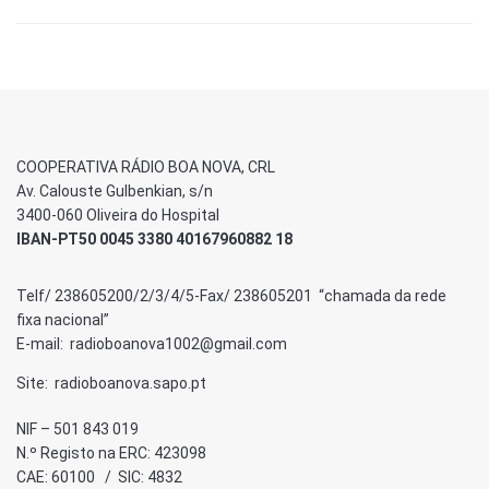
COOPERATIVA RÁDIO BOA NOVA, CRL
Av. Calouste Gulbenkian, s/n
3400-060 Oliveira do Hospital
IBAN-PT50 0045 3380 40167960882 18
Telf/ 238605200/2/3/4/5-Fax/ 238605201 “chamada da rede
fixa nacional”
E-mail: radioboanova1002@gmail.com
Site: radioboanova.sapo.pt
NIF – 501 843 019
N.º Registo na ERC: 423098
CAE: 60100 / SIC: 4832