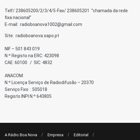
Telf/ 238605200/2/3/4/5-Fax/ 238605201 “chamada da rede
fixa nacional”
E-mail: radioboanova1002@gmail.com
Site: radioboanova.sapo.pt
NIF – 501 843 019
N.º Registo na ERC: 423098
CAE: 60100 / SIC: 4832
ANACOM:
N.º Licença Serviço de Radiodifusão – 20370
Serviço Fixo : 505018
Registo INPI N.º 643805
A Rádio Boa Nova
Empresa
Editorial