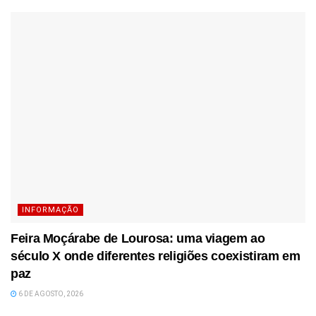
INFORMAÇÃO
Feira Moçárabe de Lourosa: uma viagem ao
século X onde diferentes religiões coexistiram em
paz
6 DE AGOSTO, 2026