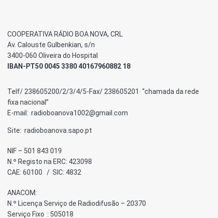
COOPERATIVA RÁDIO BOA NOVA, CRL
Av. Calouste Gulbenkian, s/n
3400-060 Oliveira do Hospital
IBAN-PT50 0045 3380 40167960882 18
Telf/ 238605200/2/3/4/5-Fax/ 238605201 “chamada da rede
fixa nacional”
E-mail: radioboanova1002@gmail.com
Site: radioboanova.sapo.pt
NIF – 501 843 019
N.º Registo na ERC: 423098
CAE: 60100 / SIC: 4832
ANACOM:
N.º Licença Serviço de Radiodifusão – 20370
Serviço Fixo : 505018