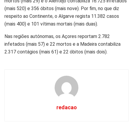
mortos (mais 29) e o
Alentejo
contabiliza 16.725 infetados
(mais 520) e 356 óbitos (mais nove). Por fim, no que diz
respeito ao Continente, o
Algarve
regista 11.382 casos
(mais 400) e 101 vítimas mortais (mais duas).
Nas regiões autónomas, os
Açores
reportam 2.782
infetados (mais 57) e 22 mortos e a
Madeira
contabiliza
2.317 contágios (mais 61) e 22 óbitos (mais dois).
redacao