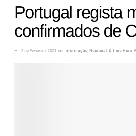
Portugal regista 
confirmados de C
2 de Fevereiro, 2021
em
Informação
,
Nacional
,
Última Hora