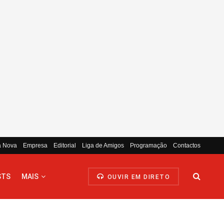
a Nova
Empresa
Editorial
Liga de Amigos
Programação
Contactos
STS
MAIS
OUVIR EM DIRETO