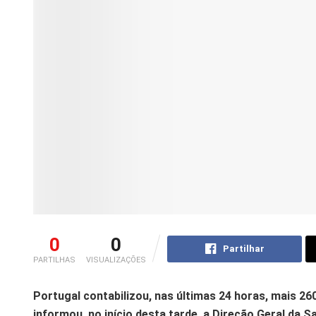
0
0
Partilhar
PARTILHAS
VISUALIZAÇÕES
P
ortugal contabilizou, nas últimas 24 horas, mais 26
informou, no início desta tarde, a Direção Geral da S