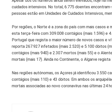
Apesar dos os números ainda serem elevados, hoje há men
cuidados intensivos.
No total, 6.775 doentes encontram-
pessoas estão em Unidades de Cuidados Intensivos, me
Por regiões, o
Norte
é a zona do país com mais casos e 
esta terça-feira com 309.008 contágios (mais 1.596) e 4
Portugal que regista o maior número de novos casos e ví
reporta 267.927 infetados (mais 2.520) e 5.100 óbitos (m
contágios (mais 940) e 2.307 mortos (mais 55) e o
Alent
mortais (mais 17). Ainda no Continente, o
Algarve
regista 
Nas regiões autónomas, os
Açores
já identificou 3.550 c
contágios (mais 110) e 43 óbitos.
Em ambos os arquipélag
mortais
associadas ao novo coronavírus nas últimas 24 h