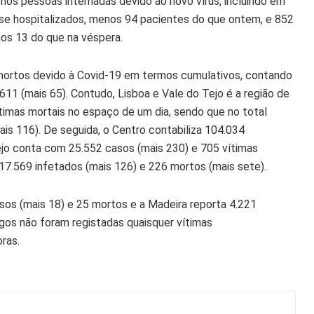
os pessoas internadas devido ao novo vírus, incluindo em
se hospitalizados, menos 94 pacientes
do que ontem, e
852
nos 13
do que na véspera.
mortos devido à Covid-19 em termos cumulativos, contando
.611 (mais 65). Contudo,
Lisboa e Vale do Tejo
é a região de
timas mortais no espaço de um dia, sendo que no total
ais 116). De seguida, o
Centro
contabiliza 104.034
ejo
conta com 25.552 casos (mais 230) e 705 vítimas
17.569 infetados (mais 126) e 226 mortos (mais sete).
asos (mais 18) e 25 mortos e a
Madeira
reporta 4.221
os não foram registadas quaisquer vítimas
oras
.