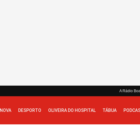
A Rádio Bo
 NOVA
DESPORTO
OLIVEIRA DO HOSPITAL
TÁBUA
PODCA