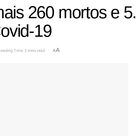
mais 260 mortos e 
ovid-19
A
Reading Time: 2 mins read
A