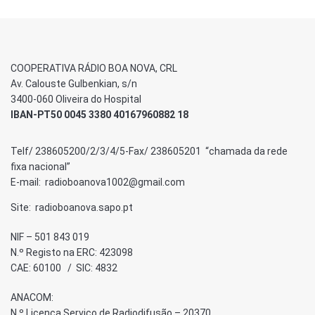
COOPERATIVA RÁDIO BOA NOVA, CRL
Av. Calouste Gulbenkian, s/n
3400-060 Oliveira do Hospital
IBAN-PT50 0045 3380 40167960882 18
Telf/ 238605200/2/3/4/5-Fax/ 238605201 “chamada da rede
fixa nacional”
E-mail: radioboanova1002@gmail.com
Site: radioboanova.sapo.pt
NIF – 501 843 019
N.º Registo na ERC: 423098
CAE: 60100 / SIC: 4832
ANACOM:
N.º Licença Serviço de Radiodifusão – 20370