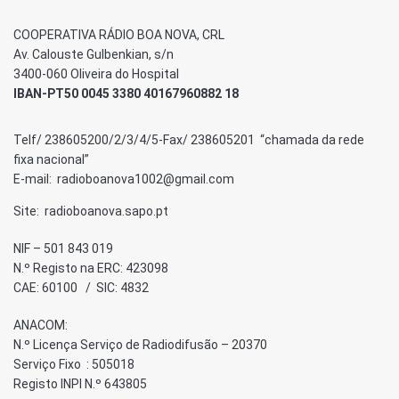
COOPERATIVA RÁDIO BOA NOVA, CRL
Av. Calouste Gulbenkian, s/n
3400-060 Oliveira do Hospital
IBAN-PT50 0045 3380 40167960882 18
Telf/ 238605200/2/3/4/5-Fax/ 238605201 “chamada da rede
fixa nacional”
E-mail: radioboanova1002@gmail.com
Site: radioboanova.sapo.pt
NIF – 501 843 019
N.º Registo na ERC: 423098
CAE: 60100 / SIC: 4832
ANACOM:
N.º Licença Serviço de Radiodifusão – 20370
Serviço Fixo : 505018
Registo INPI N.º 643805