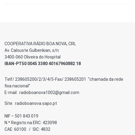
COOPERATIVA RÁDIO BOA NOVA, CRL
Av. Calouste Gulbenkian, s/n
3400-060 Oliveira do Hospital
IBAN-PT50 0045 3380 40167960882 18
Telf/ 238605200/2/3/4/5-Fax/ 238605201 “chamada da rede
fixa nacional”
E-mail: radioboanova1002@gmail.com
Site: radioboanova.sapo.pt
NIF – 501 843 019
N.º Registo na ERC: 423098
CAE: 60100 / SIC: 4832