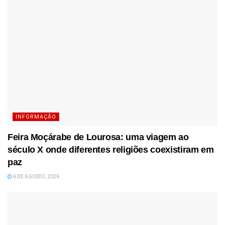
INFORMAÇÃO
Feira Moçárabe de Lourosa: uma viagem ao
século X onde diferentes religiões coexistiram em
paz
6 DE AGOSTO, 2026