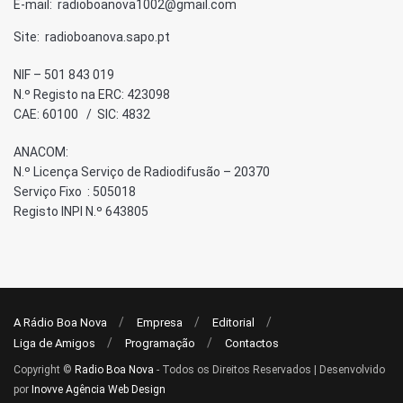
E-mail: radioboanova1002@gmail.com
Site: radioboanova.sapo.pt
NIF – 501 843 019
N.º Registo na ERC: 423098
CAE: 60100 / SIC: 4832
ANACOM:
N.º Licença Serviço de Radiodifusão – 20370
Serviço Fixo : 505018
Registo INPI N.º 643805
A Rádio Boa Nova
Empresa
Editorial
Liga de Amigos
Programação
Contactos
Copyright ©
Radio Boa Nova
- Todos os Direitos Reservados | Desenvolvido
por
Inovve Agência Web Design