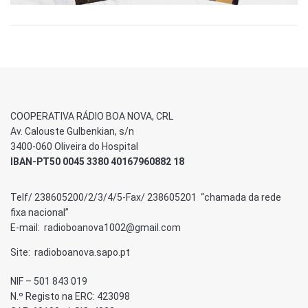
COOPERATIVA RÁDIO BOA NOVA, CRL
Av. Calouste Gulbenkian, s/n
3400-060 Oliveira do Hospital
IBAN-PT50 0045 3380 40167960882 18
Telf/ 238605200/2/3/4/5-Fax/ 238605201 “chamada da rede
fixa nacional”
E-mail: radioboanova1002@gmail.com
Site: radioboanova.sapo.pt
NIF – 501 843 019
N.º Registo na ERC: 423098