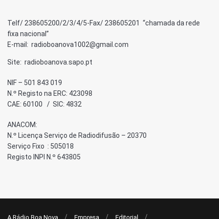
Telf/ 238605200/2/3/4/5-Fax/ 238605201 “chamada da rede
fixa nacional”
E-mail: radioboanova1002@gmail.com
Site: radioboanova.sapo.pt
NIF – 501 843 019
N.º Registo na ERC: 423098
CAE: 60100 / SIC: 4832
ANACOM:
N.º Licença Serviço de Radiodifusão – 20370
Serviço Fixo : 505018
Registo INPI N.º 643805
A Rádio Boa Nova
Empresa
Editorial