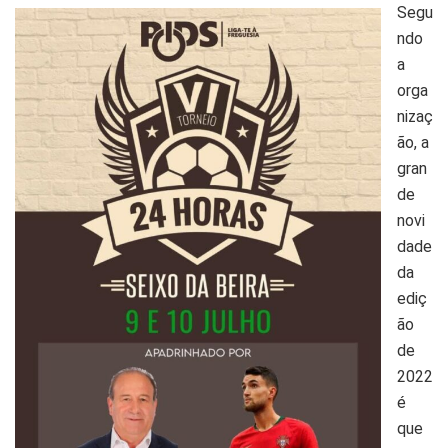
Segu
ndo
a
orga
nizaç
ão, a
gran
de
novi
dade
da
ediç
ão
de
2022
é
que