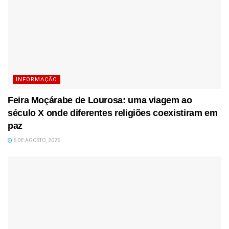
INFORMAÇÃO
Feira Moçárabe de Lourosa: uma viagem ao
século X onde diferentes religiões coexistiram em
paz
6 DE AGOSTO, 2026