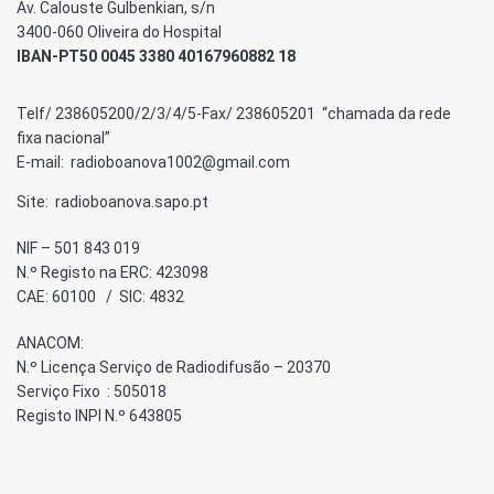
Av. Calouste Gulbenkian, s/n
3400-060 Oliveira do Hospital
IBAN-PT50 0045 3380 40167960882 18
Telf/ 238605200/2/3/4/5-Fax/ 238605201 “chamada da rede
fixa nacional”
E-mail: radioboanova1002@gmail.com
Site: radioboanova.sapo.pt
NIF – 501 843 019
N.º Registo na ERC: 423098
CAE: 60100 / SIC: 4832
ANACOM:
N.º Licença Serviço de Radiodifusão – 20370
Serviço Fixo : 505018
Registo INPI N.º 643805