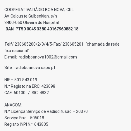
COOPERATIVA RÁDIO BOA NOVA, CRL
Av. Calouste Gulbenkian, s/n
3400-060 Oliveira do Hospital
IBAN-PT50 0045 3380 40167960882 18
Telf/ 238605200/2/3/4/5-Fax/ 238605201 “chamada da rede
fixa nacional”
E-mail: radioboanova1002@gmail.com
Site: radioboanova.sapo.pt
NIF – 501 843 019
N.º Registo na ERC: 423098
CAE: 60100 / SIC: 4832
ANACOM:
N.º Licença Serviço de Radiodifusão – 20370
Serviço Fixo : 505018
Registo INPI N.º 643805