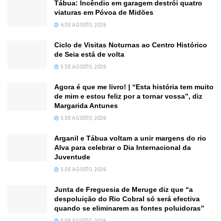
Tábua: Incêndio em garagem destrói quatro
viaturas em Póvoa de Midões
6 DE AGOSTO, 2026
Ciclo de Visitas Noturnas ao Centro Histórico
de Seia está de volta
5 DE AGOSTO, 2026
Agora é que me livro! | “Esta história tem muito
de mim e estou feliz por a tornar vossa”, diz
Margarida Antunes
5 DE AGOSTO, 2026
Arganil e Tábua voltam a unir margens do rio
Alva para celebrar o Dia Internacional da
Juventude
5 DE AGOSTO, 2026
Junta de Freguesia de Meruge diz que “a
despoluição do Rio Cobral só será efectiva
quando se eliminarem as fontes poluidoras”
5 DE AGOSTO, 2026