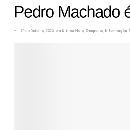
Pedro Machado é
10 de Outubro, 2023
em
Última Hora
,
Desporto
,
Informação