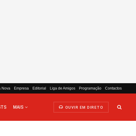
a Nova
Empresa
Editorial
Liga de Amigos
Programação
Contactos
STS
MAIS
OUVIR EM DIRETO