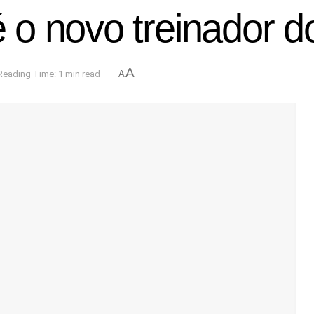
 o novo treinador 
A
Reading Time: 1 min read
A