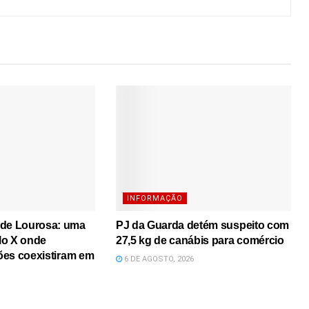
INFORMAÇÃO
 de Lourosa: uma
PJ da Guarda detém suspeito com
lo X onde
27,5 kg de canábis para comércio
iões coexistiram em
6 DE AGOSTO, 2026