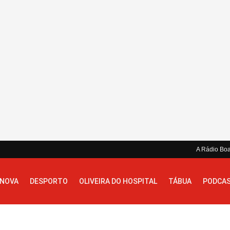
A Rádio Bo
 NOVA
DESPORTO
OLIVEIRA DO HOSPITAL
TÁBUA
PODCA