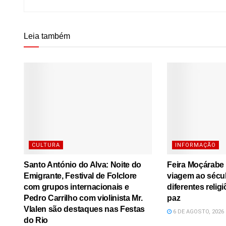
Leia também
CULTURA
INFORMAÇÃO
Santo António do Alva: Noite do
Feira Moçárabe
Emigrante, Festival de Folclore
viagem ao sécu
com grupos internacionais e
diferentes relig
Pedro Carrilho com violinista Mr.
paz
Vlalen são destaques nas Festas
6 DE AGOSTO, 2026
do Rio