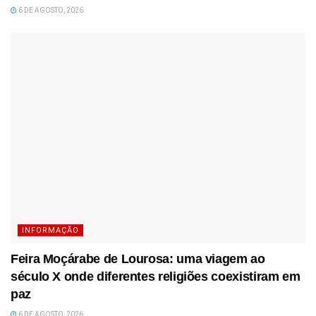
6 DE AGOSTO, 2026
INFORMAÇÃO
Feira Moçárabe de Lourosa: uma viagem ao
século X onde diferentes religiões coexistiram em
paz
6 DE AGOSTO, 2026