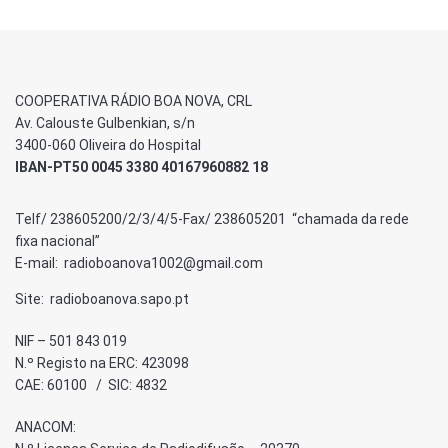
COOPERATIVA RÁDIO BOA NOVA, CRL
Av. Calouste Gulbenkian, s/n
3400-060 Oliveira do Hospital
IBAN-PT50 0045 3380 40167960882 18
Telf/ 238605200/2/3/4/5-Fax/ 238605201 “chamada da rede
fixa nacional”
E-mail: radioboanova1002@gmail.com
Site: radioboanova.sapo.pt
NIF – 501 843 019
N.º Registo na ERC: 423098
CAE: 60100 / SIC: 4832
ANACOM: