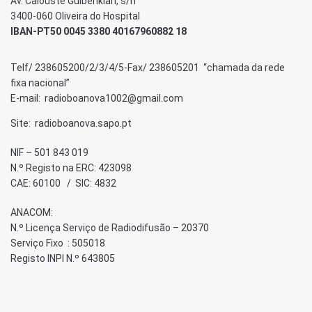
Av. Calouste Gulbenkian, s/n
3400-060 Oliveira do Hospital
IBAN-PT50 0045 3380 40167960882 18
Telf/ 238605200/2/3/4/5-Fax/ 238605201 “chamada da rede
fixa nacional”
E-mail: radioboanova1002@gmail.com
Site: radioboanova.sapo.pt
NIF – 501 843 019
N.º Registo na ERC: 423098
CAE: 60100 / SIC: 4832
ANACOM:
N.º Licença Serviço de Radiodifusão – 20370
Serviço Fixo : 505018
Registo INPI N.º 643805