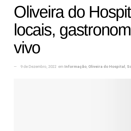
Oliveira do Hospi
locais, gastronomi
vivo
9 de Dezembro, 2022
em
Informação
,
Oliveira do Hospital
,
S