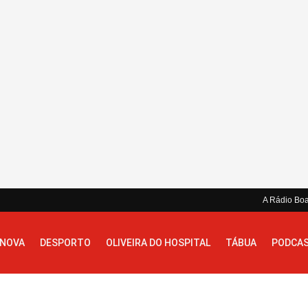
A Rádio Bo
 NOVA
DESPORTO
OLIVEIRA DO HOSPITAL
TÁBUA
PODCA