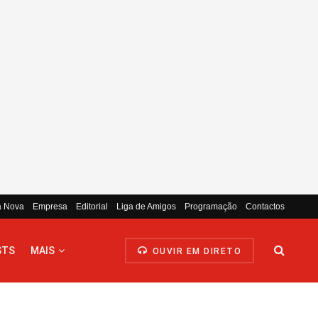
a Nova
Empresa
Editorial
Liga de Amigos
Programação
Contactos
STS
MAIS
OUVIR EM DIRETO