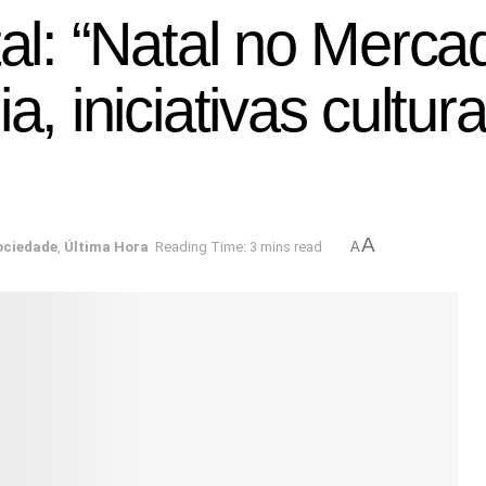
tal: “Natal no Merc
a, iniciativas cultu
A
ociedade
,
Última Hora
Reading Time: 3 mins read
A