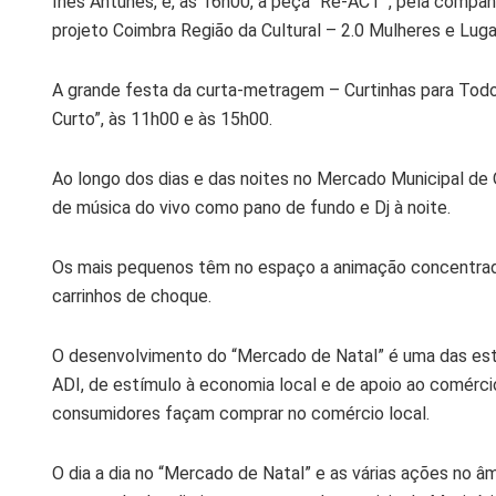
Inês Antunes, e, às 16h00, a peça “Re-ACT”, pela compan
projeto Coimbra Região da Cultural – 2.0 Mulheres e Luga
A grande festa da curta-metragem – Curtinhas para Todo
Curto”, às 11h00 e às 15h00.
Ao longo dos dias e das noites no Mercado Municipal de 
de música do vivo como pano de fundo e Dj à noite.
Os mais pequenos têm no espaço a animação concentrada n
carrinhos de choque.
O desenvolvimento do “Mercado de Natal” é uma das estr
ADI, de estímulo à economia local e de apoio ao comérci
consumidores façam comprar no comércio local.
O dia a dia no “Mercado de Natal” e as várias ações no â