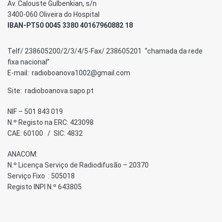
Av. Calouste Gulbenkian, s/n
3400-060 Oliveira do Hospital
IBAN-PT50 0045 3380 40167960882 18
Telf/ 238605200/2/3/4/5-Fax/ 238605201 “chamada da rede
fixa nacional”
E-mail: radioboanova1002@gmail.com
Site: radioboanova.sapo.pt
NIF – 501 843 019
N.º Registo na ERC: 423098
CAE: 60100 / SIC: 4832
ANACOM:
N.º Licença Serviço de Radiodifusão – 20370
Serviço Fixo : 505018
Registo INPI N.º 643805