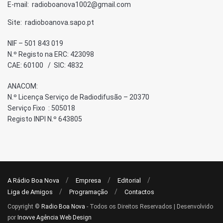
E-mail: radioboanova1002@gmail.com
Site: radioboanova.sapo.pt
NIF – 501 843 019
N.º Registo na ERC: 423098
CAE: 60100 / SIC: 4832
ANACOM:
N.º Licença Serviço de Radiodifusão – 20370
Serviço Fixo : 505018
Registo INPI N.º 643805
A Rádio Boa Nova
Empresa
Editorial
Liga de Amigos
Programação
Contactos
Copyright ©
Radio Boa Nova
- Todos os Direitos Reservados | Desenvolvido
por
Inovve Agência Web Design