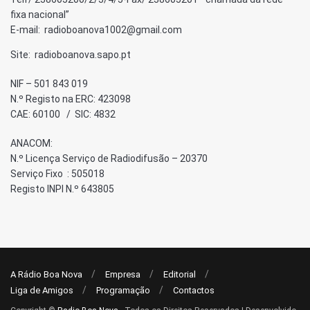
fixa nacional”
E-mail: radioboanova1002@gmail.com
Site: radioboanova.sapo.pt
NIF – 501 843 019
N.º Registo na ERC: 423098
CAE: 60100 / SIC: 4832
ANACOM:
N.º Licença Serviço de Radiodifusão – 20370
Serviço Fixo : 505018
Registo INPI N.º 643805
A Rádio Boa Nova
Empresa
Editorial
Liga de Amigos
Programação
Contactos