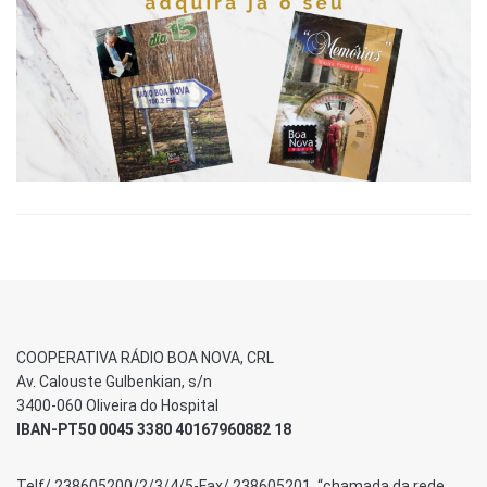
COOPERATIVA RÁDIO BOA NOVA, CRL
Av. Calouste Gulbenkian, s/n
3400-060 Oliveira do Hospital
IBAN-PT50 0045 3380 40167960882 18
Telf/ 238605200/2/3/4/5-Fax/ 238605201 “chamada da rede