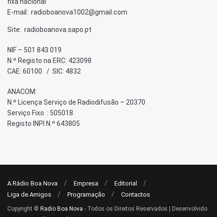
fixa nacional”
E-mail: radioboanova1002@gmail.com
Site: radioboanova.sapo.pt
NIF – 501 843 019
N.º Registo na ERC: 423098
CAE: 60100 / SIC: 4832
ANACOM:
N.º Licença Serviço de Radiodifusão – 20370
Serviço Fixo : 505018
Registo INPI N.º 643805
A Rádio Boa Nova
Empresa
Editorial
Liga de Amigos
Programação
Contactos
Copyright ©
Radio Boa Nova
- Todos os Direitos Reservados | Desenvolvido