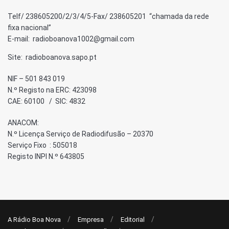
Telf/ 238605200/2/3/4/5-Fax/ 238605201 “chamada da rede
fixa nacional”
E-mail: radioboanova1002@gmail.com
Site: radioboanova.sapo.pt
NIF – 501 843 019
N.º Registo na ERC: 423098
CAE: 60100 / SIC: 4832
ANACOM:
N.º Licença Serviço de Radiodifusão – 20370
Serviço Fixo : 505018
Registo INPI N.º 643805
A Rádio Boa Nova
Empresa
Editorial