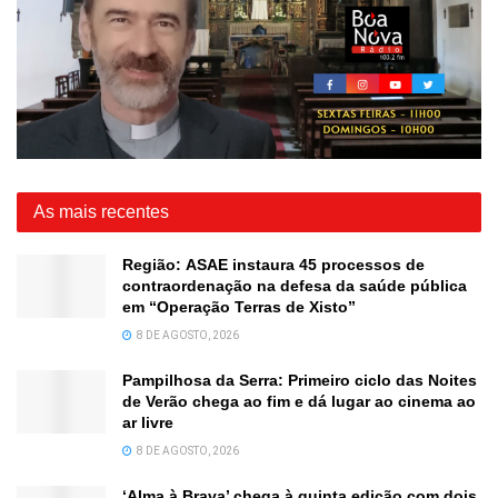
As mais recentes
Região: ASAE instaura 45 processos de
contraordenação na defesa da saúde pública
em “Operação Terras de Xisto”
8 DE AGOSTO, 2026
Pampilhosa da Serra: Primeiro ciclo das Noites
de Verão chega ao fim e dá lugar ao cinema ao
ar livre
8 DE AGOSTO, 2026
‘Alma à Brava’ chega à quinta edição com dois