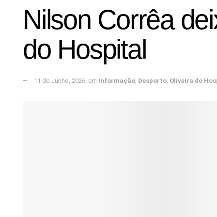
Nilson Corrêa de
do Hospital
11 de Junho, 2026
em
Informação
,
Desporto
,
Oliveira do Hos