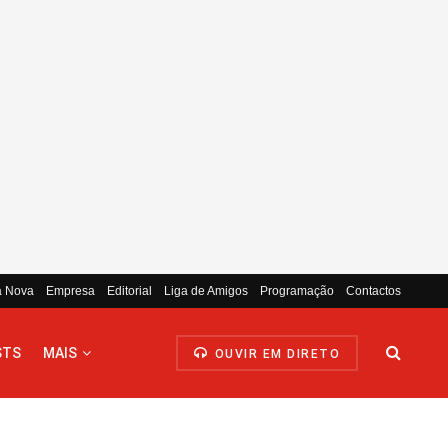
a Nova
Empresa
Editorial
Liga de Amigos
Programação
Contactos
STS
MAIS
OUVIR EM DIRETO