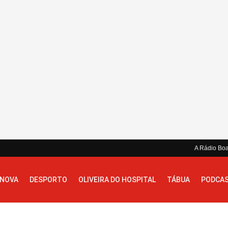
A Rádio Bo
 NOVA
DESPORTO
OLIVEIRA DO HOSPITAL
TÁBUA
PODCA