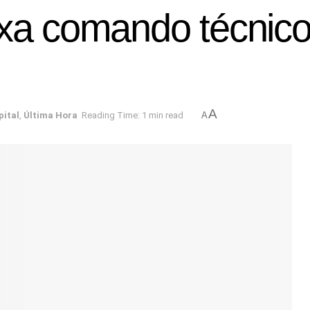
ixa comando técnico
A
pital
,
Última Hora
Reading Time: 1 min read
A