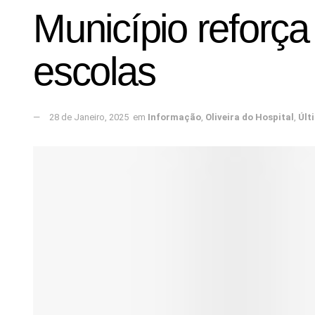
Município reforça
escolas
28 de Janeiro, 2025
em
Informação
,
Oliveira do Hospital
,
Últ