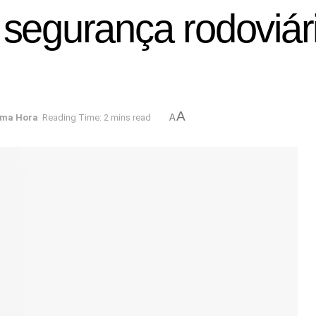
 segurança rodoviári
A
ima Hora
Reading Time: 2 mins read
A