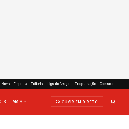
a Nova
Empresa
Editorial
Liga de Amigos
Programação
Contactos
STS
MAIS
OUVIR EM DIRETO