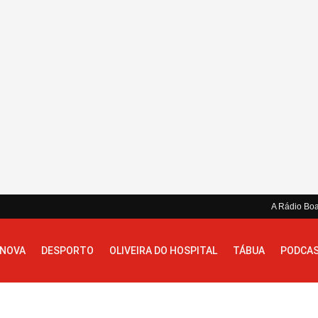
A Rádio Bo
 NOVA
DESPORTO
OLIVEIRA DO HOSPITAL
TÁBUA
PODCA