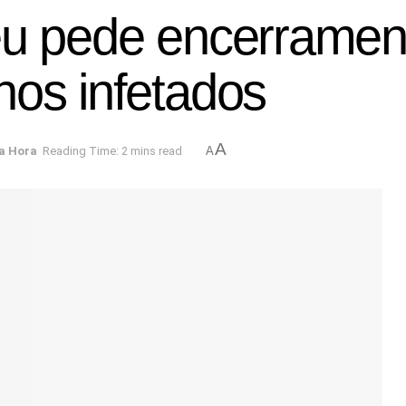
eu pede encerramen
nos infetados
A
a Hora
Reading Time: 2 mins read
A