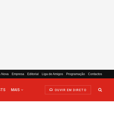
a Nova
Empresa
Editorial
Liga de Amigos
Programação
Contactos
STS
MAIS
OUVIR EM DIRETO