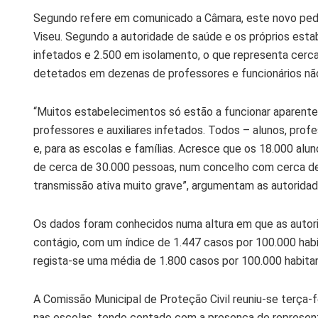
Segundo refere em comunicado a Câmara, este novo pedi
Viseu. Segundo a autoridade de saúde e os próprios esta
infetados e 2.500 em isolamento, o que representa cer
detetados em dezenas de professores e funcionários nã
“Muitos estabelecimentos só estão a funcionar aparentem
professores e auxiliares infetados. Todos – alunos, prof
e, para as escolas e famílias. Acresce que os 18.000 al
de cerca de 30.000 pessoas, num concelho com cerca de
transmissão ativa muito grave”, argumentam as autoridad
Os dados foram conhecidos numa altura em que as autori
contágio, com um índice de 1.447 casos por 100.000 habi
regista-se uma média de 1.800 casos por 100.000 habita
A Comissão Municipal de Proteção Civil reuniu-se terça-f
nas escolas, tendo contado com a presença de represen