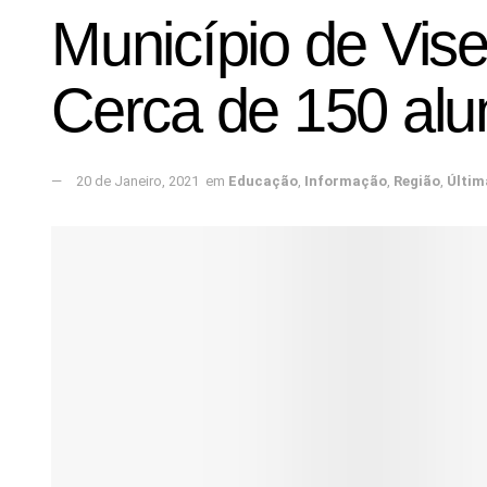
Município de Vis
Cerca de 150 alu
20 de Janeiro, 2021
em
Educação
,
Informação
,
Região
,
Últim