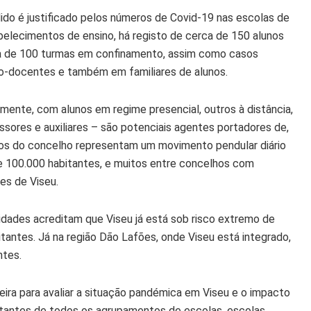
do é justificado pelos números de Covid-19 nas escolas de
belecimentos de ensino, há registo de cerca de 150 alunos
ca de 100 turmas em confinamento, assim como casos
o-docentes e também em familiares de alunos.
ente, com alunos em regime presencial, outros à distância,
essores e auxiliares – são potenciais agentes portadores de,
unos do concelho representam um movimento pendular diário
 100.000 habitantes, e muitos entre concelhos com
es de Viseu.
dades acreditam que Viseu já está sob risco extremo de
tantes. Já na região Dão Lafões, onde Viseu está integrado,
ntes.
eira para avaliar a situação pandémica em Viseu e o impacto
tantes de todos os agrupamentos de escolas, escolas