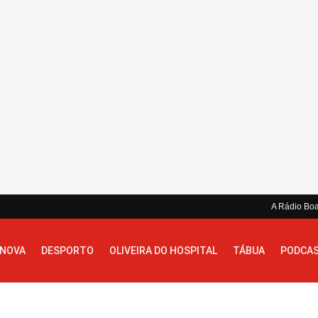
A Rádio Bo
 NOVA
DESPORTO
OLIVEIRA DO HOSPITAL
TÁBUA
PODCA