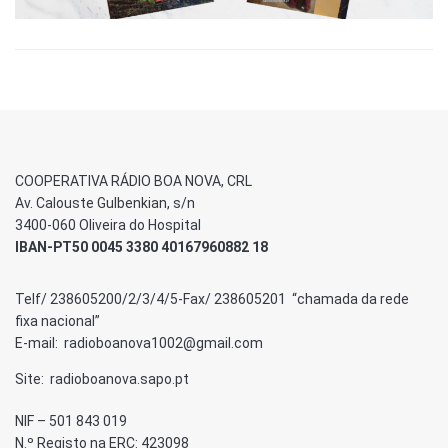
COOPERATIVA RÁDIO BOA NOVA, CRL
Av. Calouste Gulbenkian, s/n
3400-060 Oliveira do Hospital
IBAN-PT50 0045 3380 40167960882 18
Telf/ 238605200/2/3/4/5-Fax/ 238605201 “chamada da rede
fixa nacional”
E-mail: radioboanova1002@gmail.com
Site: radioboanova.sapo.pt
NIF – 501 843 019
N.º Registo na ERC: 423098