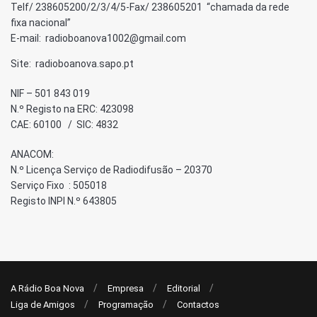
Telf/ 238605200/2/3/4/5-Fax/ 238605201 “chamada da rede
fixa nacional”
E-mail: radioboanova1002@gmail.com
Site: radioboanova.sapo.pt
NIF – 501 843 019
N.º Registo na ERC: 423098
CAE: 60100 / SIC: 4832
ANACOM:
N.º Licença Serviço de Radiodifusão – 20370
Serviço Fixo : 505018
Registo INPI N.º 643805
A Rádio Boa Nova
Empresa
Editorial
Liga de Amigos
Programação
Contactos