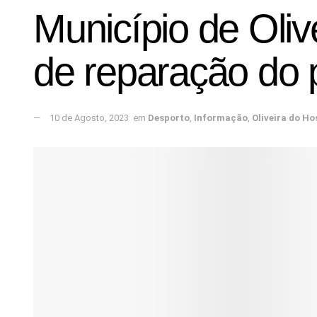
Município de Oliv
de reparação do p
10 de Agosto, 2023
em
Desporto
,
Informação
,
Oliveira do Ho