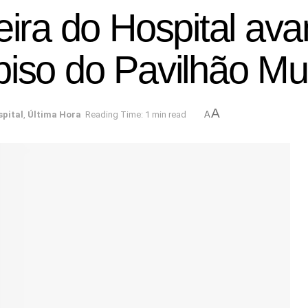
eira do Hospital av
iso do Pavilhão Mun
A
spital
,
Última Hora
Reading Time: 1 min read
A