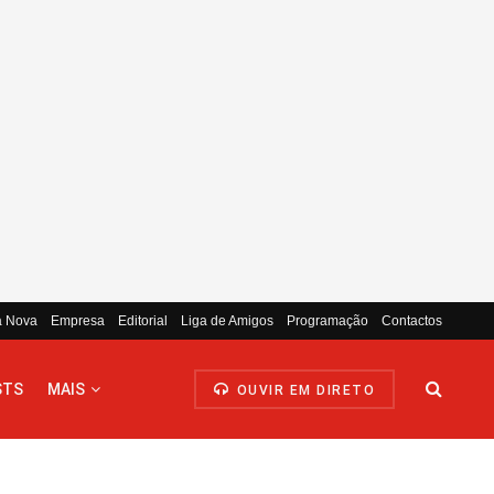
a Nova
Empresa
Editorial
Liga de Amigos
Programação
Contactos
STS
MAIS
OUVIR EM DIRETO