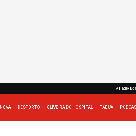
A Rádio Bo
 NOVA
DESPORTO
OLIVEIRA DO HOSPITAL
TÁBUA
PODCA