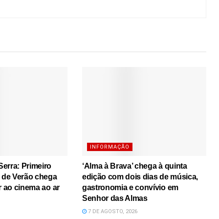
INFORMAÇÃO
erra: Primeiro
‘Alma à Brava’ chega à quinta
s de Verão chega
edição com dois dias de música,
r ao cinema ao ar
gastronomia e convívio em
Senhor das Almas
7 DE AGOSTO, 2026