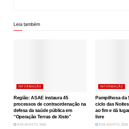
Leia também
INFORMAÇÃO
INFORMAÇÃO
Região: ASAE instaura 45
Pampilhosa da S
processos de contraordenação na
ciclo das Noite
defesa da saúde pública em
ao fim e dá luga
“Operação Terras de Xisto”
livre
8 DE AGOSTO, 2026
8 DE AGOSTO, 2026