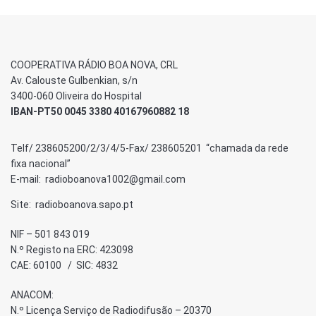
COOPERATIVA RÁDIO BOA NOVA, CRL
Av. Calouste Gulbenkian, s/n
3400-060 Oliveira do Hospital
IBAN-PT50 0045 3380 40167960882 18
Telf/ 238605200/2/3/4/5-Fax/ 238605201 “chamada da rede
fixa nacional”
E-mail: radioboanova1002@gmail.com
Site: radioboanova.sapo.pt
NIF – 501 843 019
N.º Registo na ERC: 423098
CAE: 60100 / SIC: 4832
ANACOM:
N.º Licença Serviço de Radiodifusão – 20370