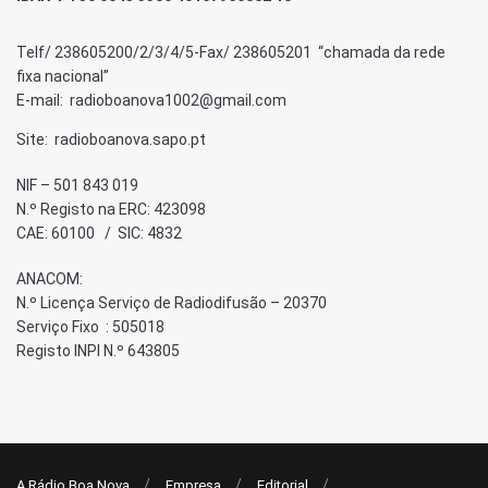
Telf/ 238605200/2/3/4/5-Fax/ 238605201 “chamada da rede
fixa nacional”
E-mail: radioboanova1002@gmail.com
Site: radioboanova.sapo.pt
NIF – 501 843 019
N.º Registo na ERC: 423098
CAE: 60100 / SIC: 4832
ANACOM:
N.º Licença Serviço de Radiodifusão – 20370
Serviço Fixo : 505018
Registo INPI N.º 643805
A Rádio Boa Nova
Empresa
Editorial