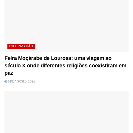
INFORMAÇÃO
Feira Moçárabe de Lourosa: uma viagem ao
século X onde diferentes religiões coexistiram em
paz
6 DE AGOSTO, 2026