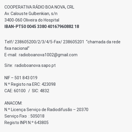
COOPERATIVA RÁDIO BOA NOVA, CRL
Av. Calouste Gulbenkian, s/n
3400-060 Oliveira do Hospital
IBAN-PT50 0045 3380 40167960882 18
Telf/ 238605200/2/3/4/5-Fax/ 238605201 “chamada da rede
fixa nacional”
E-mail: radioboanova1002@gmail.com
Site: radioboanova.sapo.pt
NIF – 501 843 019
N.º Registo na ERC: 423098
CAE: 60100 / SIC: 4832
ANACOM:
N.º Licença Serviço de Radiodifusão – 20370
Serviço Fixo : 505018
Registo INPI N.º 643805