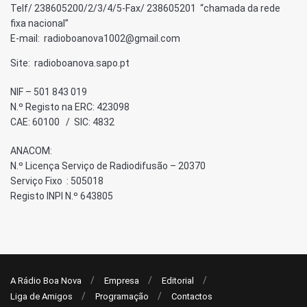
Telf/ 238605200/2/3/4/5-Fax/ 238605201 “chamada da rede
fixa nacional”
E-mail: radioboanova1002@gmail.com
Site: radioboanova.sapo.pt
NIF – 501 843 019
N.º Registo na ERC: 423098
CAE: 60100 / SIC: 4832
ANACOM:
N.º Licença Serviço de Radiodifusão – 20370
Serviço Fixo : 505018
Registo INPI N.º 643805
A Rádio Boa Nova
Empresa
Editorial
Liga de Amigos
Programação
Contactos