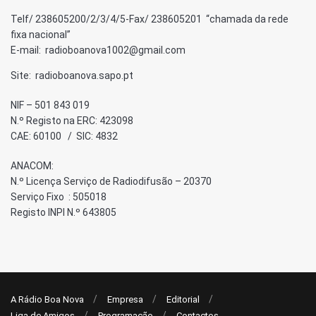
Telf/ 238605200/2/3/4/5-Fax/ 238605201 “chamada da rede
fixa nacional”
E-mail: radioboanova1002@gmail.com
Site: radioboanova.sapo.pt
NIF – 501 843 019
N.º Registo na ERC: 423098
CAE: 60100 / SIC: 4832
ANACOM:
N.º Licença Serviço de Radiodifusão – 20370
Serviço Fixo : 505018
Registo INPI N.º 643805
A Rádio Boa Nova
Empresa
Editorial
Liga de Amigos
Programação
Contactos