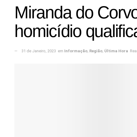
Miranda do Corvo
homicídio qualifi
31 de Janeiro, 2023
em
Informação
,
Região
,
Última Hora
Rea