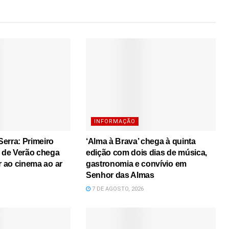
INFORMAÇÃO
erra: Primeiro
‘Alma à Brava’ chega à quinta
s de Verão chega
edição com dois dias de música,
r ao cinema ao ar
gastronomia e convívio em
Senhor das Almas
7 DE AGOSTO, 2026