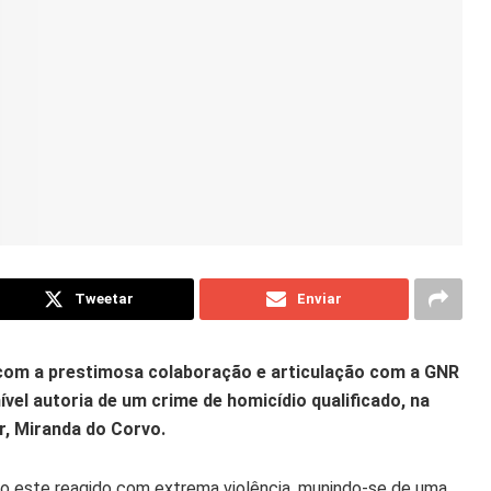
Tweetar
Enviar
o, com a prestimosa colaboração e articulação com a GNR
el autoria de um crime de homicídio qualificado, na
r, Miranda do Corvo.
ndo este reagido com extrema violência, munindo-se de uma