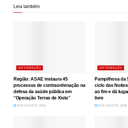
Leia também
INFORMAÇÃO
INFORMAÇÃO
Região: ASAE instaura 45
Pampilhosa da S
processos de contraordenação na
ciclo das Noite
defesa da saúde pública em
ao fim e dá luga
“Operação Terras de Xisto”
livre
8 DE AGOSTO, 2026
8 DE AGOSTO, 2026