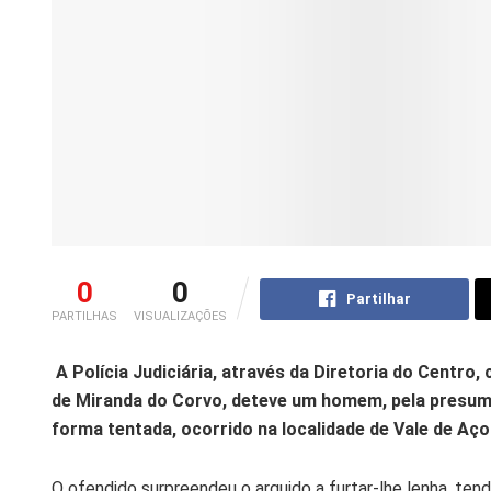
0
0
Partilhar
PARTILHAS
VISUALIZAÇÕES
A Polícia Judiciária, através da Diretoria do Centr
de Miranda do Corvo, deteve um homem, pela presumív
forma tentada, ocorrido na localidade de Vale de Aço
O ofendido surpreendeu o arguido a furtar-lhe lenha, te