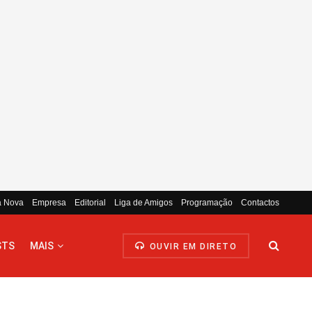
a Nova
Empresa
Editorial
Liga de Amigos
Programação
Contactos
STS
MAIS
OUVIR EM DIRETO