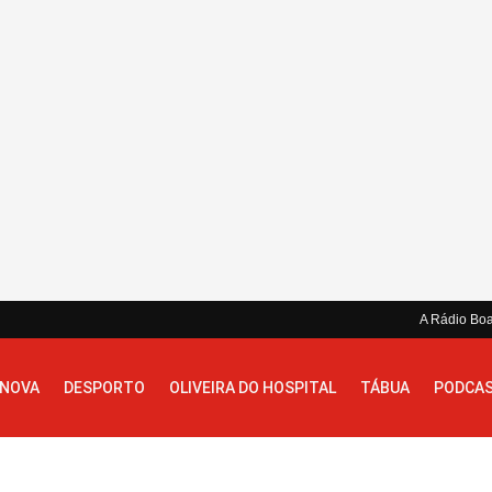
A Rádio Bo
 NOVA
DESPORTO
OLIVEIRA DO HOSPITAL
TÁBUA
PODCA