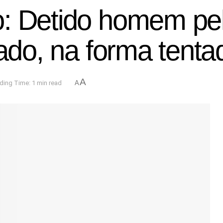
: Detido homem pel
cado, na forma tenta
A
ding Time: 1 min read
A