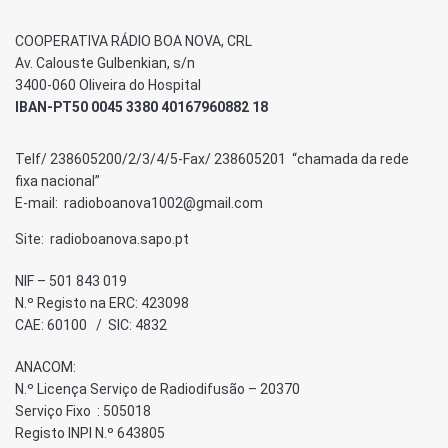
COOPERATIVA RÁDIO BOA NOVA, CRL
Av. Calouste Gulbenkian, s/n
3400-060 Oliveira do Hospital
IBAN-PT50 0045 3380 40167960882 18
Telf/ 238605200/2/3/4/5-Fax/ 238605201 “chamada da rede
fixa nacional”
E-mail: radioboanova1002@gmail.com
Site: radioboanova.sapo.pt
NIF – 501 843 019
N.º Registo na ERC: 423098
CAE: 60100 / SIC: 4832
ANACOM:
N.º Licença Serviço de Radiodifusão – 20370
Serviço Fixo : 505018
Registo INPI N.º 643805