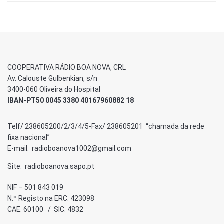
COOPERATIVA RÁDIO BOA NOVA, CRL
Av. Calouste Gulbenkian, s/n
3400-060 Oliveira do Hospital
IBAN-PT50 0045 3380 40167960882 18
Telf/ 238605200/2/3/4/5-Fax/ 238605201 “chamada da rede
fixa nacional”
E-mail: radioboanova1002@gmail.com
Site: radioboanova.sapo.pt
NIF – 501 843 019
N.º Registo na ERC: 423098
CAE: 60100 / SIC: 4832